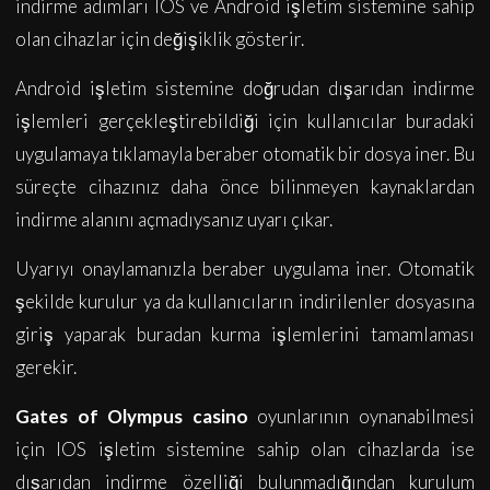
indirme adımları IOS ve Android işletim sistemine sahip
olan cihazlar için değişiklik gösterir.
Android işletim sistemine doğrudan dışarıdan indirme
işlemleri gerçekleştirebildiği için kullanıcılar buradaki
uygulamaya tıklamayla beraber otomatik bir dosya iner. Bu
süreçte cihazınız daha önce bilinmeyen kaynaklardan
indirme alanını açmadıysanız uyarı çıkar.
Uyarıyı onaylamanızla beraber uygulama iner. Otomatik
şekilde kurulur ya da kullanıcıların indirilenler dosyasına
giriş yaparak buradan kurma işlemlerini tamamlaması
gerekir.
Gates of Olympus casino
oyunlarının oynanabilmesi
için IOS işletim sistemine sahip olan cihazlarda ise
dışarıdan indirme özelliği bulunmadığından kurulum