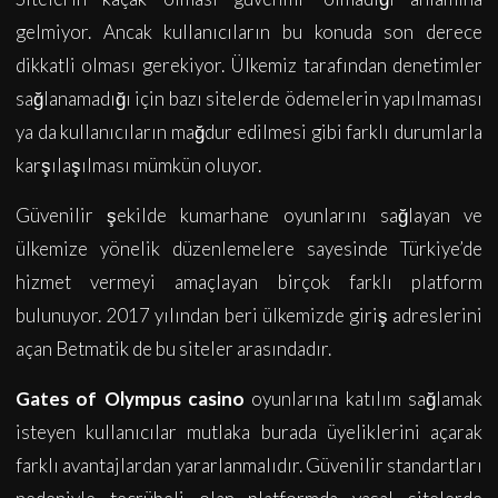
gelmiyor. Ancak kullanıcıların bu konuda son derece
dikkatli olması gerekiyor. Ülkemiz tarafından denetimler
sağlanamadığı için bazı sitelerde ödemelerin yapılmaması
ya da kullanıcıların mağdur edilmesi gibi farklı durumlarla
karşılaşılması mümkün oluyor.
Güvenilir şekilde kumarhane oyunlarını sağlayan ve
ülkemize yönelik düzenlemelere sayesinde Türkiye’de
hizmet vermeyi amaçlayan birçok farklı platform
bulunuyor. 2017 yılından beri ülkemizde giriş adreslerini
açan Betmatik de bu siteler arasındadır.
Gates of Olympus casino
oyunlarına katılım sağlamak
isteyen kullanıcılar mutlaka burada üyeliklerini açarak
farklı avantajlardan yararlanmalıdır. Güvenilir standartları