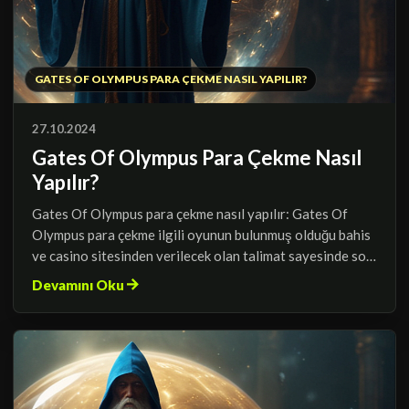
GATES OF OLYMPUS PARA ÇEKME NASIL YAPILIR?
27.10.2024
Gates Of Olympus Para Çekme Nasıl
Yapılır?
Gates Of Olympus para çekme nasıl yapılır: Gates Of
Olympus para çekme ilgili oyunun bulunmuş olduğu bahis
ve casino sitesinden verilecek olan talimat sayesinde son
derece basittir.
Devamını Oku