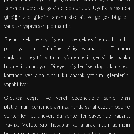
tamamen ücretsiz şekilde doldurulur. Üyelik sırasında
girdiğiniz bilgilerin tamamı size ait ve gerçek bilgileri
yansıtan yapıya sahip olmalıdır.
Başarılı şekilde kayıt işlemini gerçekleştiren kullanıcılar
para yatırma bölümüne giriş yapmalıdır. Firmanın
sağladığı çeşitli yatırım yöntemleri içerisinde banka
havalesi bulunuyor. Dileyen kişiler ise doğrudan kredi
kartında yer alan tutarı kullanarak yatırım işlemlerini
yapabiliyor.
Oldukça çeşitli ve yerel seçeneklere sahip olan
platformun içerisinde aynı zamanda sanal cüzdan ödeme
yöntemleri bulunuyor. Bu yöntemler sayesinde Papara,
Payfix, Mefete gibi hesaplar kullanarak hiçbir adınızın
bilgisini vermeden yatırımlarınızı yapabiliyorsunuz.