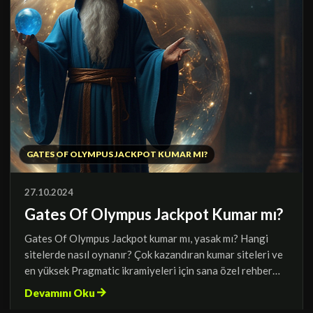
GATES OF OLYMPUS JACKPOT KUMAR MI?
27.10.2024
Gates Of Olympus Jackpot Kumar mı?
Gates Of Olympus Jackpot kumar mı, yasak mı? Hangi
sitelerde nasıl oynanır? Çok kazandıran kumar siteleri ve
en yüksek Pragmatic ikramiyeleri için sana özel rehber
hazırlandı.
Devamını Oku