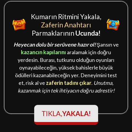
Kumarın Ritmini Yakala,
Zaferin Anahtarı
Parmaklarının
Ucunda!
Heyecan dolu bir serüvene hazır ol!
Şansın ve
kazancın kapılarını
aralamak için doğru
yerdesin. Burası, tutkunu olduğun oyunları
oynayabileceğin, yüksek bahislerle büyük
ödülleri kazanabileceğin yer. Deneyimini test
et, risk al ve
zaferin tadını çıkar
.
Unutma,
kazanmak için tek ihtiyacın doğru adrestir!
TIKLA,
YAKALA!