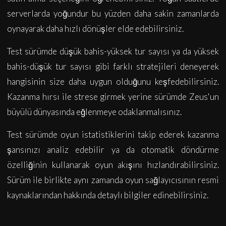
serverlarda yoğundur bu yüzden daha sakin zamanlarda
oynayarak daha hızlı dönüşler elde edebilirsiniz.
Test sürümde düşük bahis-yüksek tur sayısı ya da yüksek
bahis-düşük tur sayısı gibi farklı stratejileri deneyerek
hangisinin size daha uygun olduğunu keşfedebilirsiniz.
Kazanma hırsı ile strese girmek yerine sürümde Zeus'un
büyülü dünyasında eğlenmeye odaklanmalısınız.
Test sürümde oyun istatistiklerini takip ederek kazanma
şansınızı analiz edebilir ya da otomatik döndürme
özelliğinin kullanarak oyun akışını hızlandırabilirsiniz.
Sürüm ile birlikte aynı zamanda oyun sağlayıcısının resmi
kaynaklarından hakkında detaylı bilgiler edinebilirsiniz.