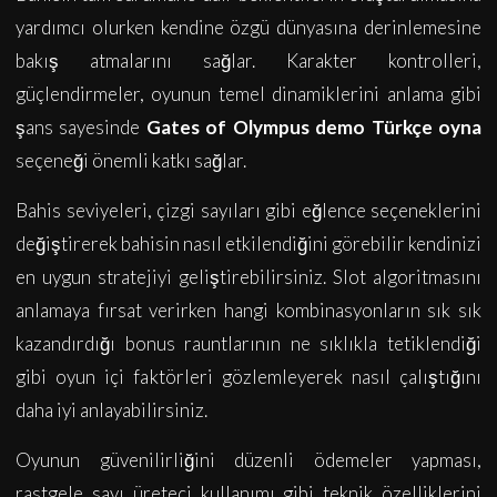
yardımcı olurken kendine özgü dünyasına derinlemesine
bakış atmalarını sağlar. Karakter kontrolleri,
güçlendirmeler, oyunun temel dinamiklerini anlama gibi
şans sayesinde
Gates of Olympus demo Türkçe oyna
seçeneği önemli katkı sağlar.
Bahis seviyeleri, çizgi sayıları gibi eğlence seçeneklerini
değiştirerek bahisin nasıl etkilendiğini görebilir kendinizi
en uygun stratejiyi geliştirebilirsiniz. Slot algoritmasını
anlamaya fırsat verirken hangi kombinasyonların sık sık
kazandırdığı bonus rauntlarının ne sıklıkla tetiklendiği
gibi oyun içi faktörleri gözlemleyerek nasıl çalıştığını
daha iyi anlayabilirsiniz.
Oyunun güvenilirliğini düzenli ödemeler yapması,
rastgele sayı üreteci kullanımı gibi teknik özelliklerini