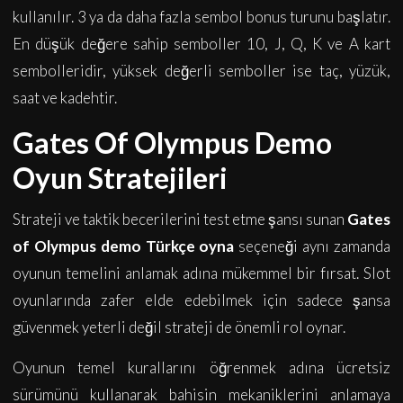
kullanılır. 3 ya da daha fazla sembol bonus turunu başlatır.
En düşük değere sahip semboller 10, J, Q, K ve A kart
sembolleridir, yüksek değerli semboller ise taç, yüzük,
saat ve kadehtir.
Gates Of Olympus Demo
Oyun Stratejileri
Strateji ve taktik becerilerini test etme şansı sunan
Gates
of Olympus demo Türkçe oyna
seçeneği aynı zamanda
oyunun temelini anlamak adına mükemmel bir fırsat. Slot
oyunlarında zafer elde edebilmek için sadece şansa
güvenmek yeterli değil strateji de önemli rol oynar.
Oyunun temel kurallarını öğrenmek adına ücretsiz
sürümünü kullanarak bahisin mekaniklerini anlamaya