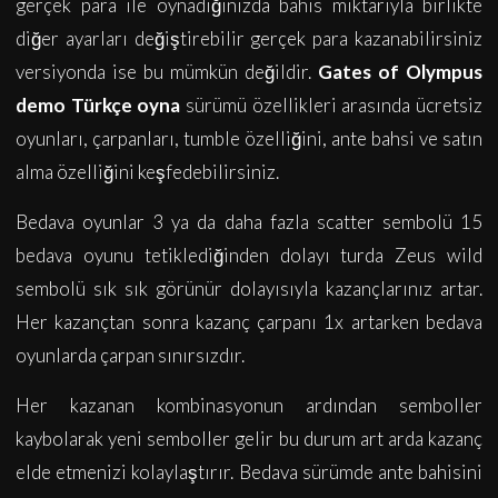
gerçek para ile oynadığınızda bahis miktarıyla birlikte
diğer ayarları değiştirebilir gerçek para kazanabilirsiniz
versiyonda ise bu mümkün değildir.
Gates of Olympus
demo Türkçe oyna
sürümü özellikleri arasında ücretsiz
oyunları, çarpanları, tumble özelliğini, ante bahsi ve satın
alma özelliğini keşfedebilirsiniz.
Bedava oyunlar 3 ya da daha fazla scatter sembolü 15
bedava oyunu tetiklediğinden dolayı turda Zeus wild
sembolü sık sık görünür dolayısıyla kazançlarınız artar.
Her kazançtan sonra kazanç çarpanı 1x artarken bedava
oyunlarda çarpan sınırsızdır.
Her kazanan kombinasyonun ardından semboller
kaybolarak yeni semboller gelir bu durum art arda kazanç
elde etmenizi kolaylaştırır. Bedava sürümde ante bahisini