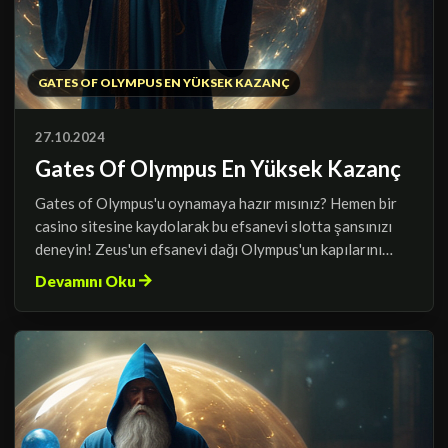
GATES OF OLYMPUS EN YÜKSEK KAZANÇ
27.10.2024
Gates Of Olympus En Yüksek Kazanç
Gates of Olympus'u oynamaya hazır mısınız? Hemen bir
casino sitesine kaydolarak bu efsanevi slotta şansınızı
deneyin! Zeus'un efsanevi dağı Olympus'un kapılarını
aralayın, Pragmatic Play'in heyecan verici bahis oyunu
Devamını Oku
Gates of Olympus en yüksek kazanç potansiyeline ulaşın.
6 makaralı, 5 satırlı slot, çarpıcı görselleri, sürükleyici
oynanışı, yüksek volatiliteli ödülleriyle sizi büyüleyecek.