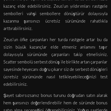
kazanç elde edebilirsiniz. Zeus'un yıldırımları rastgele
sembolleri vahşi sembollere dönüştürür dolayısıyla
kazanma şansınızı ücretsiz sürümünde rahatlıkla
arttırabilirsiniz.
Zeus'un öfke çarpanları her turda rastgele artar bu da
sizin büyük kazançlar elde etmeniz anlamını taşır
dolayısıyla sürümünde çarpanları takip etmelisiniz.
Scatter sembolü serbest dönüş ile birlikte artan çarpanlar
sayesinde heyecanı doğru çıkarır siz de serbest dönüşleri
ücretsiz sürümünde nasıl tetikleyebileceğinizi test
edebilirsiniz.
Şayet sabırsızsanız bonus turunu doğrudan satın alarak
hem şansınızı değerlendirebilir hem de sürümde bonus
satın alma seçeneğini öğrenebilirsiniz. Yoğun saatlerde