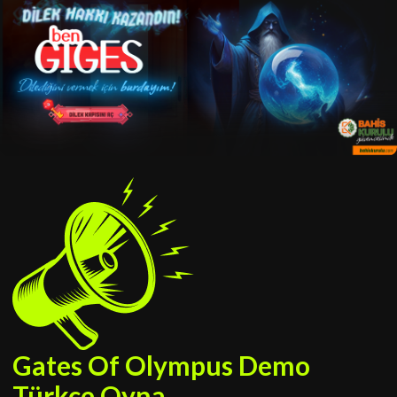
Gates Of Olympus Demo
Türkçe Oyna