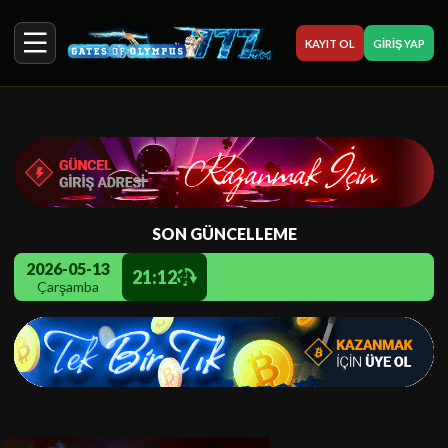
KAYIT OL
GIRIŞ YAP
SON GÜNCELLEME
2026-05-13
21:12
Çarşamba