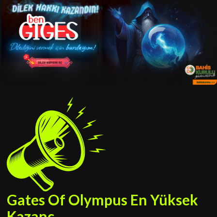
Gates Of Olympus En Yüksek
Kazanç