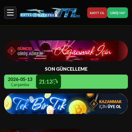
KAYIT OL
GIRIŞ YAP
SON GÜNCELLEME
2026-05-13
21:12
Çarşamba