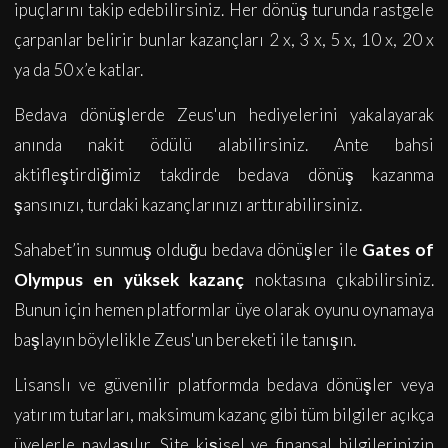
ipuçlarını takip edebilirsiniz. Her dönüş turunda rastgele
çarpanlar belirir bunlar kazançları 2 x, 3 x, 5 x, 10 x, 20 x
ya da 50 x’e katlar.
Bedava dönüşlerde Zeus'un hediyelerini yakalayarak
anında nakit ödülü alabilirsiniz. Ante bahsi
aktifleştirdiğimiz takdirde bedava dönüş kazanma
şansınızı, turdaki kazançlarınızı arttırabilirsiniz.
Sahabet’in sunmuş olduğu bedava dönüşler ile
Gates of
Olympus en yüksek kazanç
noktasına çıkabilirsiniz.
Bunun için hemen platformlar üye olarak oyunu oynamaya
başlayın böylelikle Zeus'un bereketi ile tanışın.
Lisanslı ve güvenilir platformda bedava dönüşler veya
yatırım tutarları, maksimum kazanç gibi tüm bilgiler açıkça
üyelerle paylaşılır. Site kişisel ve finansal bilgilerinizin