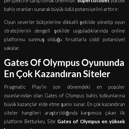
perspektife sahip olmak önemlidir.
Supertotobet
yüksek
bahis oranları sunarak büyük ödül potansiyelini arttırır.
Oyun severler bütçelerine dikkatli şekilde yönetip oyun
stratejilerini dengeli şekilde uyguladıklarında online
platformu sunmuş olduğu fırsatlarla ciddi potansiyel
yakalar.
Gates Of Olympus Oyununda
En Çok Kazandıran Siteler
Pragmatic Play'in son dönemdeki en popüler
oyunlarından olan Gates of Olympus bahis tutkunlarına
büyük kazançlar elde etme şansı sunar. En çok kazandıran
siteler hangileri araştırıldığında karşımıza çıkan ilk
platform Betturkey. Site
Gates of Olympus en yüksek