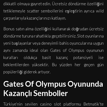
dikkatli olmaya gayret edin. Ücretsiz döndürme özelliğini
tetiklemeyle scatter sembollerini eşleştirin ayrıca wild
çarpanlarıyla kazançlarınızı katlayın.
Bonus satın alma özelliğini kullanarak doğrudan ücretsiz
döndürme turuna rahatlıkla geçebilirsiniz. Slot oyunlarına
yeni başlayanlar veya deneyimli bahis oyuncularına uygun
aynı zamanda ideal olan Gates of Olympus oyununun
kuralları oldukça basit kazanç potansiyeli ise
beklentilerden yüksektir. Bu yüzden her geçen gün
popülerliği giderek artıyor.
Gates Of Olympus Oyununda
Kazançlı Semboller
Türkiye'nin sevilen casino slot platformu Betmatik'te