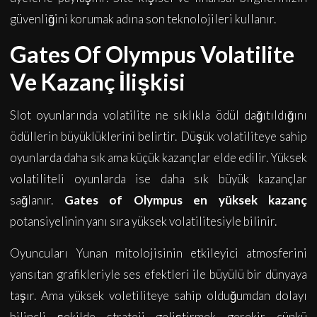
güvenliğini korumak adına son teknolojileri kullanır.
Gates Of Olympus Volatilite
Ve Kazanç İlişkisi
Slot oyunlarında volatilite ne sıklıkla ödül dağıtıldığını
ödüllerin büyüklüklerini belirtir. Düşük volatiliteye sahip
oyunlarda daha sık ama küçük kazançlar elde edilir. Yüksek
volatiliteli oyunlarda ise daha sık büyük kazançlar
sağlanır.
Gates of Olympus en yüksek kazanç
potansiyelinin yanı sıra yüksek volatilitesiyle bilinir.
Oyuncuları Yunan mitolojisinin etkileyici atmosferini
yansıtan grafikleriyle ses efektleri ile büyülü bir dünyaya
taşır. Ama yüksek voletiliteye sahip olduğumdan dolayı
bilinçli şekilde strateji geliştirmek gerekir çünkü