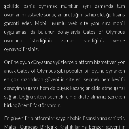
şekilde bahis oynamak mümkün aynı zamanda tüm
oyunların rastgele sonuçlar ürettiğini sahip olduğu lisans
garanti eder. Mobil uyumlu web site yanı sıra mobil
uygulaması da bulunur dolayısıyla Gates of Olympus
oyununu istediğiniz zaman istediğiniz yerde
oynayabilirsiniz.
Online oyun dünyasında yüzlerce platform hizmet veriyor
ancak Gates of Olympus gibi popüler bir oyunu oynarken
en çok kazandıran güvenilir siteleri seçmek hem keyifli
deneyim yaşama hem de büyük kazançlar elde etme şansı
sağlar. Doğru siteyi seçmek için dikkate almanız gereken
birkaç önemli faktör vardır.
En güvenilir platformlar saygın bahis lisanslarına sahiptir.
Malta, Curacao Birleşik Krallık’larına benzer güvenilir