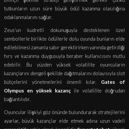
tutkunların uzun süre büyük ödül kazanma olasılığına
odaklanmalarını sağlar.
Zeus'un kudretli dokunuşuyla desteklenen özel
sembollerle birlikte ödüllerle dolu oyunda bunların elde
edilebilmesi zamanla sabır gerektirirken yanında getirdiği
hırs ve kazanma duygusuyla beraber kullanıcısını mutlu
edebilir. Bu yüzden yüksek volatilite oyuncuların
kazançlarını dengeli şekilde dağıtmalarını dolayısıyla slot
bütçelerini yönetmelerini önemli kılar.
Gates of
Olympus en yüksek kazanç
ile volatilite doğrudan
bağlantılıdır.
Oyuncular ilişkiyi göz önünde bulundurarak stratejilerini
ayarlar, büyük kazançlar elde etmek adına uzun vadeli