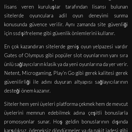
lisans veren kuruluşlar tarafından lisansı bulunan
sitelerde oyunculara adil oyun deneyimi sunma
konusunda güvence verilir. Aynı zamanda site güvenliği
için ssd şifreleme gibi güvenlik önlemlerini kullanır.
En çok kazandıran sitelerde geniş oyun yelpazesi vardır
Gates of Olympus gibi popüler slot oyunlarının yanı sıra
ünlü sağlayıcıların klasik ya da yeni oyunlarına da yer verir.
Netent, Microgaming, Play’n Go gibi gerek kalitesi gerek
güvenilirliği ile adını duyuran altyapısı sağlayıcılarının
desteği önem kazanır.
Siteler hem yeni üyeleri platforma çekmek hem de mevcut
üyelerini memnun edebilmek adına çeşitli bonuslarla
promosyonlar sunar. Hoş geldin bonuslarının dışında
karşılıksız, ödeneksiz döndürmeler ya da nakit iadesi gibi