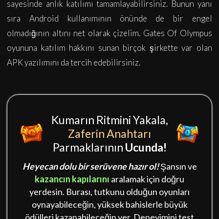
sayesinde anlık katılımı tamamlayabilirsiniz. Bunun yanı
sıra Android kullanımının önünde de bir engel
olmadığının altını net olarak çizelim. Gates Of Olympus
oyununa katılım hakkını sunan birçok şirkette var olan
APK yazılımını da tercih edebilirsiniz.
Kumarın Ritmini Yakala,
Zaferin Anahtarı
Parmaklarının
Ucunda!
Heyecan dolu bir serüvene hazır ol!
Şansın ve
kazancın kapılarını
aralamak için doğru
yerdesin. Burası, tutkunu olduğun oyunları
oynayabileceğin, yüksek bahislerle büyük
ödülleri kazanabileceğin yer. Deneyimini test