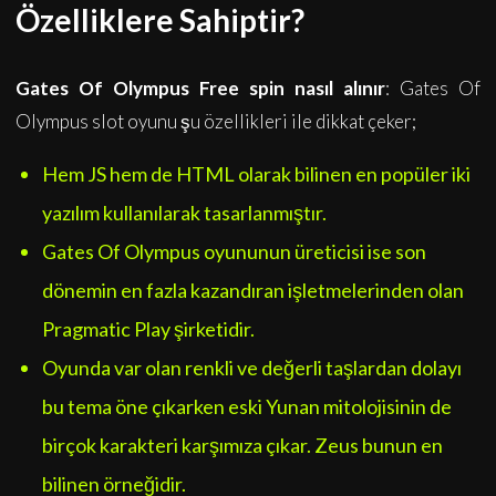
Özelliklere Sahiptir?
Gates Of Olympus Free spin nasıl alınır
: Gates Of
Olympus slot oyunu şu özellikleri ile dikkat çeker;
Hem JS hem de HTML olarak bilinen en popüler iki
yazılım kullanılarak tasarlanmıştır.
Gates Of Olympus oyununun üreticisi ise son
dönemin en fazla kazandıran işletmelerinden olan
Pragmatic Play şirketidir.
Oyunda var olan renkli ve değerli taşlardan dolayı
bu tema öne çıkarken eski Yunan mitolojisinin de
birçok karakteri karşımıza çıkar. Zeus bunun en
bilinen örneğidir.