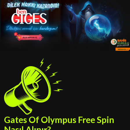
Gates Of Olympus Free Spin
Nasıl Alınır?