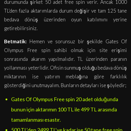
durumunda şirket 50 adet free spin verir. Ancak 1000
TL’den fazla aktarımlarda durum değişir ve tam 125 tane
bedava dönüş üzerinden oyun katılımını yerine
getirebilirsiniz.
Betmatik:
Hemen ve sorunsuz bir şekilde Gates Of
Olympus Free spin sahibi olmak için site erişimi
sonrasında akarım yapılmalıdır. TL üzerinden paranın
yollanması yeterlidir. Ofisin sunmuş olduğu bedava dönüş
miktarının ise yatırım meblağına göre farklılık
gösterdiğini unutmayalım. Bunların detayları ise şöyledir;
Gates Of Olympus Free spin 20 adet olduğunda
bunun için aktarımın 100 TL ile 499 TL arasında
tamamlanması esastır.
500 TL’den 2499 TL’ye kadar ise 50 tane free spin