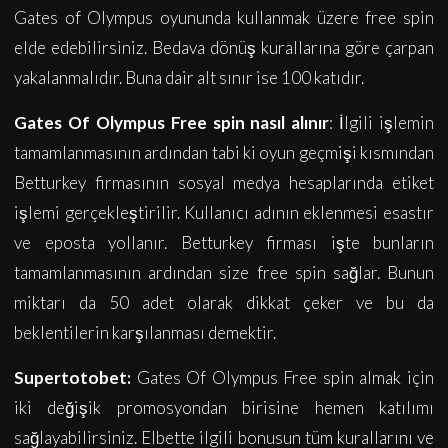
Gates of Olympus oyununda kullanmak üzere free spin
elde edebilirsiniz. Bedava dönüş kurallarına göre çarpan
yakalanmalıdır. Buna dair alt sınır ise 100 katıdır.
Gates Of Olympus Free spin nasıl alınır
: İlgili işlemin
tamamlanmasının ardından tabi ki oyun geçmişi kısmından
Betturkey firmasının sosyal medya hesaplarında etiket
işlemi gerçekleştirilir. Kullanıcı adının eklenmesi esastır
ve eposta yollanır. Betturkey firması işte bunların
tamamlanmasının ardından size free spin sağlar. Bunun
miktarı da 50 adet olarak dikkat çeker ve bu da
beklentilerin karşılanması demektir.
Supertotobet:
Gates Of Olympus Free spin almak için
iki değişik promosyondan birisine hemen katılımı
sağlayabilirsiniz. Elbette ilgili bonusun tüm kurallarını ve