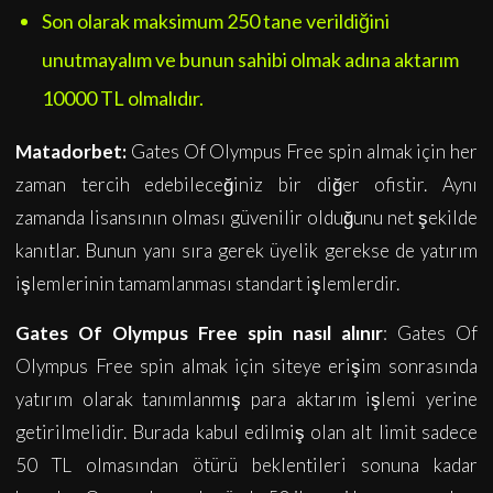
Son olarak maksimum 250 tane verildiğini
unutmayalım ve bunun sahibi olmak adına aktarım
10000 TL olmalıdır.
Matadorbet:
Gates Of Olympus Free spin almak için her
zaman tercih edebileceğiniz bir diğer ofistir. Aynı
zamanda lisansının olması güvenilir olduğunu net şekilde
kanıtlar. Bunun yanı sıra gerek üyelik gerekse de yatırım
işlemlerinin tamamlanması standart işlemlerdir.
Gates Of Olympus Free spin nasıl alınır
: Gates Of
Olympus Free spin almak için siteye erişim sonrasında
yatırım olarak tanımlanmış para aktarım işlemi yerine
getirilmelidir. Burada kabul edilmiş olan alt limit sadece
50 TL olmasından ötürü beklentileri sonuna kadar