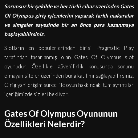
Sorunsuz bir şekilde ve her türlü cihaz üzerinden Gates
Of Olympus giriş işlemlerini yaparak farklı makaralar
ve simgeler sayesinde bir an önce para kazanmaya
başlayabilirsiniz.
Slotların en popülerlerinden birisi Pragmatic Play
tarafından tasarlanmış olan
Gates Of Olympus
slot
oyunudur. Özellikle güvenilirlik konusunda sorunu
olmayan siteler üzerinden buna katılımı sağlayabilirsiniz.
Giriş yani erişim süreci ile oyun hakkındaki tüm ayrıntılar
içeriğimizde sizleri bekliyor.
Gates Of Olympus Oyununun
Özellikleri Nelerdir?