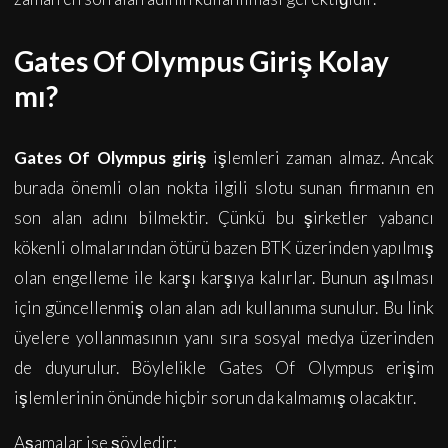
Gates Of Olympus Giriş Kolay
mı?
Gates Of Olympus giriş
işlemleri zaman almaz. Ancak
burada önemli olan nokta ilgili slotu sunan firmanın en
son alan adını bilmektir. Çünkü bu şirketler yabancı
kökenli olmalarından ötürü bazen BTK üzerinden yapılmış
olan engelleme ile karşı karşıya kalırlar. Bunun aşılması
için güncellenmiş olan alan adı kullanıma sunulur. Bu link
üyelere yollanmasının yanı sıra sosyal medya üzerinden
de duyurulur. Böylelikle Gates Of Olympus erişim
işlemlerinin önünde hiçbir sorun da kalmamış olacaktır.
Aşamalar ise şöyledir;