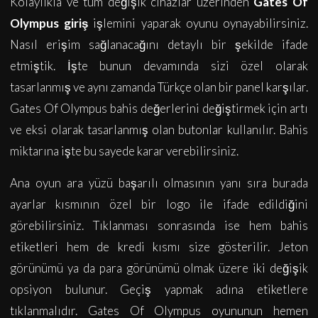
Kolaylıkla ve tüm değişik cihazlar üzerinden
Gates Of
Olympus giriş
işlemini yaparak oyunu oynayabilirsiniz.
Nasıl erişim sağlanacağını detaylı bir şekilde ifade
etmiştik. İşte bunun devamında sizi özel olarak
tasarlanmış ve aynı zamanda Türkçe olan bir panel karşılar.
Gates Of Olympus bahis değerlerini değiştirmek için artı
ve eksi olarak tasarlanmış olan butonlar kullanılır. Bahis
miktarına işte bu sayede karar verebilirsiniz.
Ana oyun ara yüzü başarılı olmasının yanı sıra burada
ayarlar kısmının özel bir logo ile ifade edildiğini
görebilirsiniz. Tıklanması sonrasında ise hem bahis
etiketleri hem de kredi kısmı size gösterilir. Jeton
görünümü ya da para görünümü olmak üzere iki değişik
opsiyon bulunur. Geçiş yapmak adına etiketlere
tıklanmalıdır. Gates Of Olympus oyununun hemen