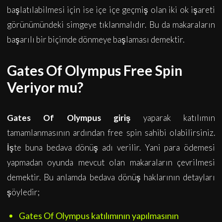
başlatılabilmesi için ise içe içe geçmiş olan iki ok işareti
görünümündeki simgeye tıklanmalıdır. Bu da makaraların
başarılı bir biçimde dönmeye başlaması demektir.
Gates Of Olympus Free Spin
Veriyor mu?
Gates Of Olympus giriş
yaparak katılımın
tamamlanmasının ardından free spin sahibi olabilirsiniz.
İşte buna bedava dönüş adı verilir. Yani para ödemesi
yapmadan oyunda mevcut olan makaraların çevrilmesi
demektir. Bu anlamda bedava dönüş haklarının detayları
şöyledir;
Gates Of Olympus katılımının yapılmasının