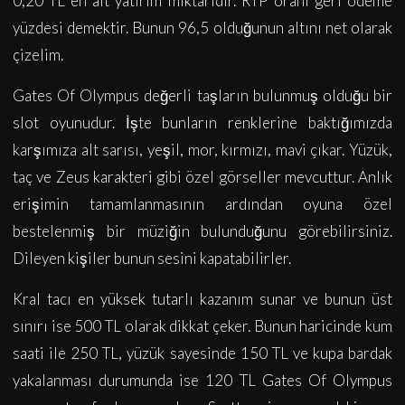
0,20 TL en alt yatırım miktarıdır. RTP oranı geri ödeme
yüzdesi demektir. Bunun 96,5 olduğunun altını net olarak
çizelim.
Gates Of Olympus değerli taşların bulunmuş olduğu bir
slot oyunudur. İşte bunların renklerine baktığımızda
karşımıza alt sarısı, yeşil, mor, kırmızı, mavi çıkar. Yüzük,
taç ve Zeus karakteri gibi özel görseller mevcuttur. Anlık
erişimin tamamlanmasının ardından oyuna özel
bestelenmiş bir müziğin bulunduğunu görebilirsiniz.
Dileyen kişiler bunun sesini kapatabilirler.
Kral tacı en yüksek tutarlı kazanım sunar ve bunun üst
sınırı ise 500 TL olarak dikkat çeker. Bunun haricinde kum
saati ile 250 TL, yüzük sayesinde 150 TL ve kupa bardak
yakalanması durumunda ise 120 TL Gates Of Olympus