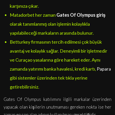
karşınıza çıkar.
Matadorbet her zaman
Gates Of Olympus giriş
olarak tanımlanmış olan işlemin kolaylıkla
yapılabileceği markaların arasında bulunur.
Betturkey firmasının tercih edilmesi çok büyük
avantaj ve kolaylık sağlar. Deneyimli bir işletmedir
ve Curaçao yasalarına göre hareket eder. Aynı
zamanda yatırımı banka havalesi, kredi kartı,
Papara
gibi sistemler üzerinden tek tıkla yerine
getirebilirsiniz.
Gates Of Olympus katılımını ilgili markalar üzerinden
yapacak olan kişilerin unutmaması gereken nokta ise her
zaman en son alan adının kullanılması gerektiğidir.