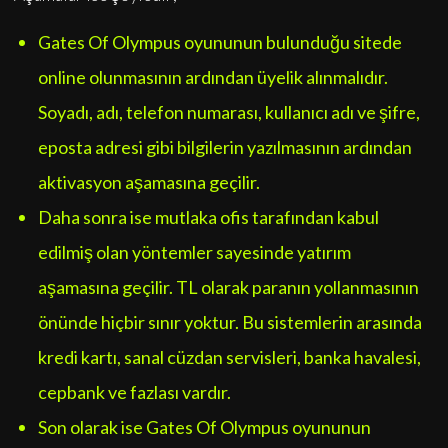
Gates Of Olympus oyununun bulunduğu sitede
online olunmasının ardından üyelik alınmalıdır.
Soyadı, adı, telefon numarası, kullanıcı adı ve şifre,
eposta adresi gibi bilgilerin yazılmasının ardından
aktivasyon aşamasına geçilir.
Daha sonra ise mutlaka ofis tarafından kabul
edilmiş olan yöntemler sayesinde yatırım
aşamasına geçilir. TL olarak paranın yollanmasının
önünde hiçbir sınır yoktur. Bu sistemlerin arasında
kredi kartı, sanal cüzdan servisleri, banka havalesi,
cepbank ve fazlası vardır.
Son olarak ise Gates Of Olympus oyununun