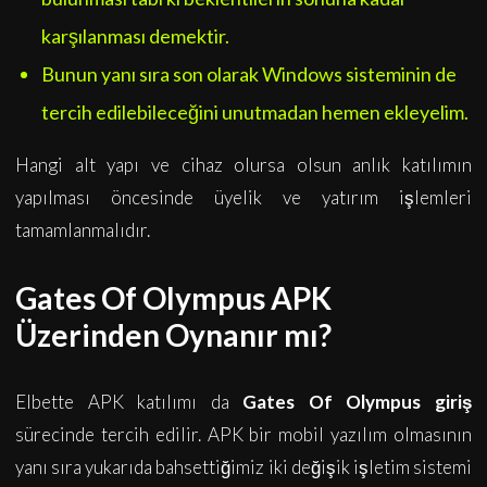
karşılanması demektir.
Bunun yanı sıra son olarak Windows sisteminin de
tercih edilebileceğini unutmadan hemen ekleyelim.
Hangi alt yapı ve cihaz olursa olsun anlık katılımın
yapılması öncesinde üyelik ve yatırım işlemleri
tamamlanmalıdır.
Gates Of Olympus APK
Üzerinden Oynanır mı?
Elbette APK katılımı da
Gates Of Olympus giriş
sürecinde tercih edilir. APK bir mobil yazılım olmasının
yanı sıra yukarıda bahsettiğimiz iki değişik işletim sistemi