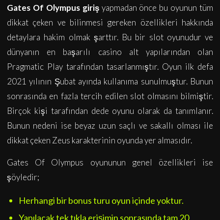
Gates Of Olympus giriş
yapmadan önce bu oyunun tüm
dikkat çeken ve bilinmesi gereken özellikleri hakkında
detaylara hakim olmak şarttır. Bu bir slot oyunudur ve
dünyanın en başarılı casino alt yapılarından olan
Pragmatic Play tarafından tasarlanmıştır. Oyun ilk defa
2021 yılının Şubat ayında kullanıma sunulmuştur. Bunun
sonrasında en fazla tercih edilen slot olmasını bilmiştir.
Birçok kişi tarafından dede oyunu olarak da tanımlanır.
Bunun nedeni ise beyaz uzun saçlı ve sakallı olması ile
dikkat çeken Zeus karakterinin oyunda yer almasıdır.
Gates Of Olympus oyununun genel özellikleri ise
şöyledir;
Herhangi bir bonus turu oyun içinde yoktur.
Yapılacak tek tıkla erişimin sonrasında tam 20