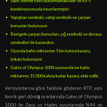
Sabit ödeme hattı bulunmamaktadır ve 6 x 5
kombinasyonuyla tasarlanmıştır.
Yapışkan sembolü, vahşi sembolü ve çarpan
bonusları bulunuyor.
Rastgele çarpan bonusları, çığ sembolü ve devasa
sembolleri ile kazandırır.
Oyunda bahis miktarının 5 bin katına kazanç
imkanı bulunuyor.
Gates of Olympus 1000 oyununda ise bahis
miktarının 15.000 katına kadar kazanç elde edilir.
Versiyonlarına göre farklılık gösteren RTP, yani
teorik geri dönüş oranlarında Gates of Olympus
1000 ile Zeus vs Hades oyunlarında %94 ve