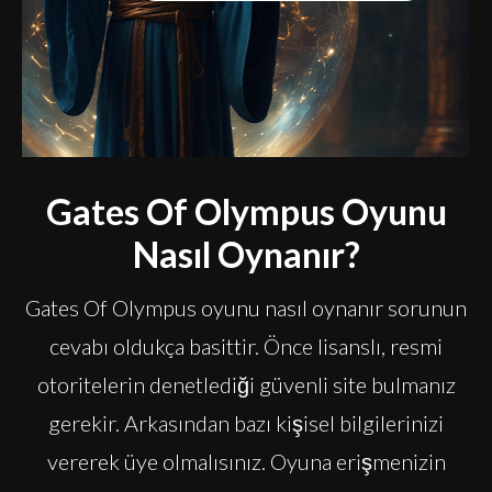
Gates Of Olympus Oyunu
Nasıl Oynanır?
Gates Of Olympus oyunu nasıl oynanır sorunun
cevabı oldukça basittir. Önce lisanslı, resmi
otoritelerin denetlediği güvenli site bulmanız
gerekir. Arkasından bazı kişisel bilgilerinizi
vererek üye olmalısınız. Oyuna erişmenizin