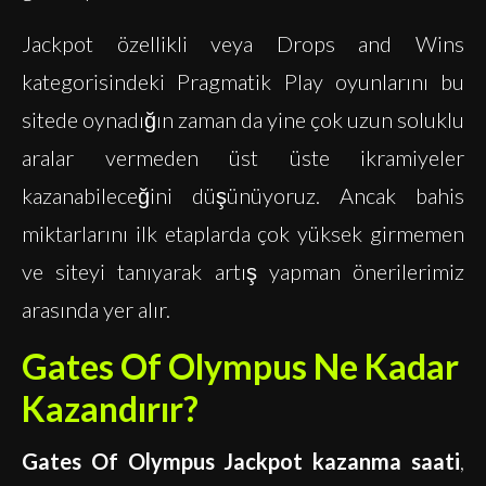
Jackpot özellikli veya Drops and Wins
kategorisindeki Pragmatik Play oyunlarını bu
sitede oynadığın zaman da yine çok uzun soluklu
aralar vermeden üst üste ikramiyeler
kazanabileceğini düşünüyoruz. Ancak bahis
miktarlarını ilk etaplarda çok yüksek girmemen
ve siteyi tanıyarak artış yapman önerilerimiz
arasında yer alır.
Gates Of Olympus Ne Kadar
Kazandırır?
Gates Of Olympus Jackpot kazanma saati
,