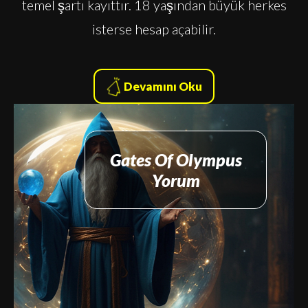
temel şartı kayıttır. 18 yaşından büyük herkes
isterse hesap açabilir.
Devamını Oku
Gates Of Olympus
Yorum