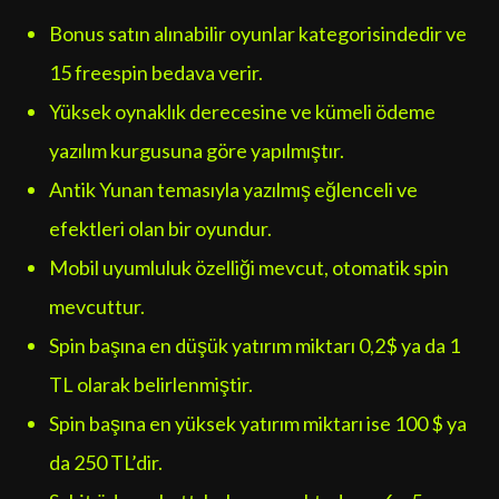
Bonus satın alınabilir oyunlar kategorisindedir ve
15 freespin bedava verir.
Yüksek oynaklık derecesine ve kümeli ödeme
yazılım kurgusuna göre yapılmıştır.
Antik Yunan temasıyla yazılmış eğlenceli ve
efektleri olan bir oyundur.
Mobil uyumluluk özelliği mevcut, otomatik spin
mevcuttur.
Spin başına en düşük yatırım miktarı 0,2$ ya da 1
TL olarak belirlenmiştir.
Spin başına en yüksek yatırım miktarı ise 100 $ ya
da 250 TL’dir.