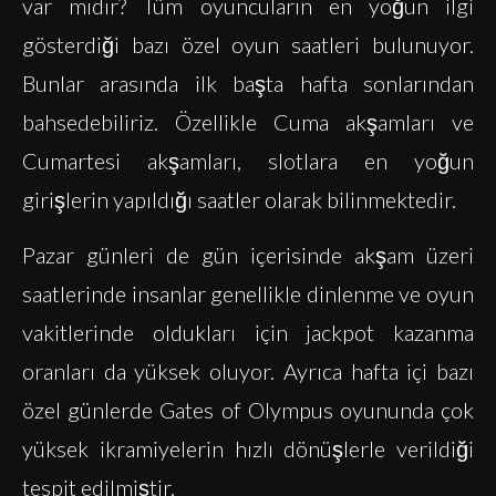
var mıdır? Tüm oyuncuların en yoğun ilgi
gösterdiği bazı özel oyun saatleri bulunuyor.
Bunlar arasında ilk başta hafta sonlarından
bahsedebiliriz. Özellikle Cuma akşamları ve
Cumartesi akşamları, slotlara en yoğun
girişlerin yapıldığı saatler olarak bilinmektedir.
Pazar günleri de gün içerisinde akşam üzeri
saatlerinde insanlar genellikle dinlenme ve oyun
vakitlerinde oldukları için jackpot kazanma
oranları da yüksek oluyor. Ayrıca hafta içi bazı
özel günlerde Gates of Olympus oyununda çok
yüksek ikramiyelerin hızlı dönüşlerle verildiği
tespit edilmiştir.