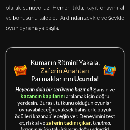
olarak sunuyoruz. Hemen tıkla, kayıt onayını al
ve bonusunu talep et. Ardından zevkle ve şevkle
oyun oynamaya başla.
Kumarın Ritmini Yakala,
Zaferin Anahtarı
Parmaklarının
Ucunda!
Heyecan dolu bir serüvene hazır ol!
Şansın ve
kazancın kapılarını
aralamak için doğru
yerdesin. Burası, tutkunu olduğun oyunları
oynayabileceğin, yüksek bahislerle büyük
ödülleri kazanabileceğin yer. Deneyimini test
et, risk al ve
zaferin tadını çıkar
.
Unutma,
kazanmak için tek ihtiyacın doğru adrestir!