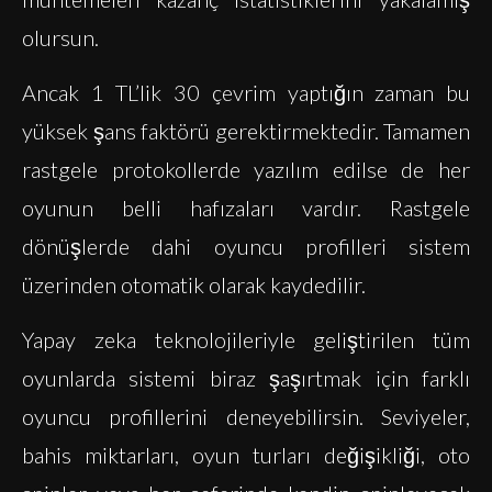
olursun.
Ancak 1 TL’lik 30 çevrim yaptığın zaman bu
yüksek şans faktörü gerektirmektedir. Tamamen
rastgele protokollerde yazılım edilse de her
oyunun belli hafızaları vardır. Rastgele
dönüşlerde dahi oyuncu profilleri sistem
üzerinden otomatik olarak kaydedilir.
Yapay zeka teknolojileriyle geliştirilen tüm
oyunlarda sistemi biraz şaşırtmak için farklı
oyuncu profillerini deneyebilirsin. Seviyeler,
bahis miktarları, oyun turları değişikliği, oto