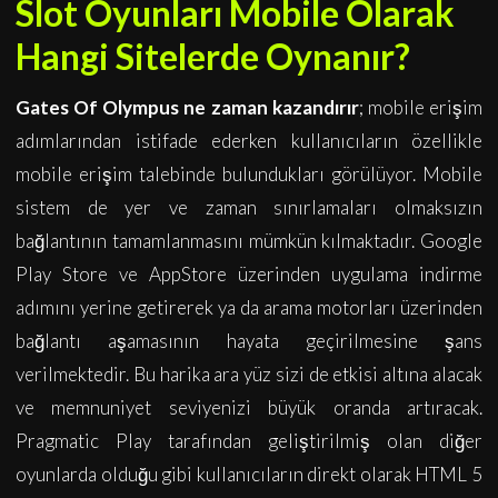
Slot Oyunları Mobile Olarak
Hangi Sitelerde Oynanır?
Gates Of Olympus ne zaman kazandırır
; mobile erişim
adımlarından istifade ederken kullanıcıların özellikle
mobile erişim talebinde bulundukları görülüyor. Mobile
sistem de yer ve zaman sınırlamaları olmaksızın
bağlantının tamamlanmasını mümkün kılmaktadır. Google
Play Store ve AppStore üzerinden uygulama indirme
adımını yerine getirerek ya da arama motorları üzerinden
bağlantı aşamasının hayata geçirilmesine şans
verilmektedir. Bu harika ara yüz sizi de etkisi altına alacak
ve memnuniyet seviyenizi büyük oranda artıracak.
Pragmatic Play tarafından geliştirilmiş olan diğer
oyunlarda olduğu gibi kullanıcıların direkt olarak HTML 5