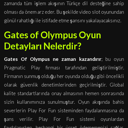
zamanda tüm işlem akışının Türkçe dil desteğine sahip
olması da önem arz eder. Bu şekilde video slot oyunundan
gönül rahatlığı ile istifade etme şansını yakalayacaksınız.
Gates of Olympus Oyun
Detayları Nelerdir?
Gates Of Olympus ne zaman kazandırır
; bu oyun
Pragmatic Play firması tarafından geliştirilmiştir.
Firmanın sunmuş olduğu her oyunda olduğu gibi öncelikli
olarak güvenlik denetimlerinden geçirilmiştir. Global
kalite standartlarında onay almasının hemen sonrasında
sizin kullanımınıza sunulmuştur. Oyun akışında bahis
severlerin Play For Fun sisteminden faydalanmasına da
şans verilir. Play For Fun sistemi oyunlardan
faydalanırken, herhangi bir ücret ödememenizi sağlar.