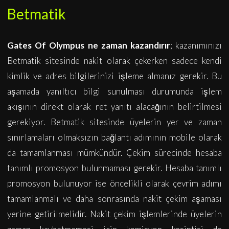
Betmatik
Gates Of Olympus ne zaman kazandırır
; kazanımınızı
Betmatik sitesinde nakit olarak çekerken sadece kendi
kimlik ve adres bilgilerinizi işleme almanız gerekir. Bu
aşamada yanıltıcı bilgi sunulması durumunda işlem
akışının direkt olarak ret yanıtı alacağının belirtilmesi
gerekiyor. Betmatik sitesinde üyelerin yer ve zaman
sınırlamaları olmaksızın bağlantı adımının mobile olarak
da tamamlanması mümkündür. Çekim sürecinde hesaba
tanımlı promosyon bulunmaması gerekir. Hesaba tanımlı
promosyon bulunuyor ise öncelikli olarak çevrim adımı
tamamlanmalı ve daha sonrasında nakit çekim aşaması
yerine getirilmelidir. Nakit çekim işlemlerinde üyelerin