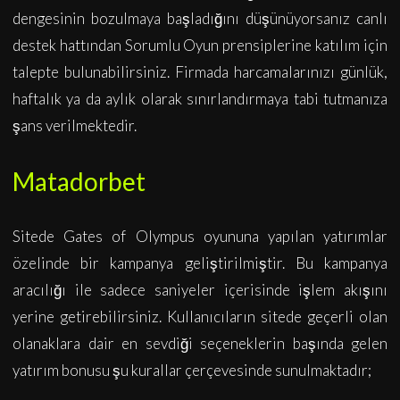
dengesinin bozulmaya başladığını düşünüyorsanız canlı
destek hattından Sorumlu Oyun prensiplerine katılım için
talepte bulunabilirsiniz. Firmada harcamalarınızı günlük,
haftalık ya da aylık olarak sınırlandırmaya tabi tutmanıza
şans verilmektedir.
Matadorbet
Sitede Gates of Olympus oyununa yapılan yatırımlar
özelinde bir kampanya geliştirilmiştir. Bu kampanya
aracılığı ile sadece saniyeler içerisinde işlem akışını
yerine getirebilirsiniz. Kullanıcıların sitede geçerli olan
olanaklara dair en sevdiği seçeneklerin başında gelen
yatırım bonusu şu kurallar çerçevesinde sunulmaktadır;