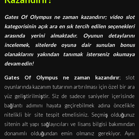
Gates Of Olympus ne zaman kazandırır; video slot
kategorisinin açık ara en sık tercih edilen seçenekleri
arasında yerini almaktadır. Oyunun detaylarını
incelemek, sitelerde oyuna dair sunulan bonus
olanaklarını yakından tanımak isterseniz okumaya
devam edin!
Gates Of Olympus ne zaman kazandırır
; slot
oyunlarında kazanım tutarının artırılması için özel bir ara
yüz geliştirilmiştir. Siz de sadece saniyeler içerisinde
bağlantı adımını hayata geçirebilmek adına öncelikle
nitelikli bir site tespit etmelisiniz. Seçmiş olduğunuz
sitenin alt yapı sağlayıcıları ve lisans bilgisi bakımından
donanımlı olduğundan emin olmanız gerekiyor. Aynı