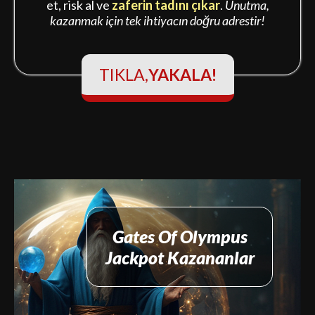
et, risk al ve
zaferin tadını çıkar
.
Unutma,
kazanmak için tek ihtiyacın doğru adrestir!
TIKLA,
YAKALA!
Gates Of Olympus
Jackpot Kazananlar