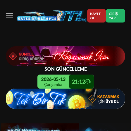
KAYIT
GIRIŞ
OL
YAP
SON GÜNCELLEME
2026-05-13
21:12
Çarşamba