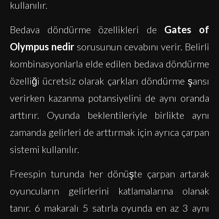
kullanılır.
Bedava döndürme özellikleri de
Gates of
Olympus nedir
sorusunun cevabını verir. Belirli
kombinasyonlarla elde edilen bedava döndürme
özelliği ücretsiz olarak çarkları döndürme şansı
verirken kazanma potansiyelini de aynı oranda
arttırır. Oyunda beklentileriyle birlikte aynı
zamanda gelirleri de arttırmak için ayrıca çarpan
sistemi kullanılır.
Freespin turunda her dönüşte çarpan artarak
oyuncuların gelirlerini katlamalarına olanak
tanır. 6 makaralı 5 satırla oyunda en az 3 aynı