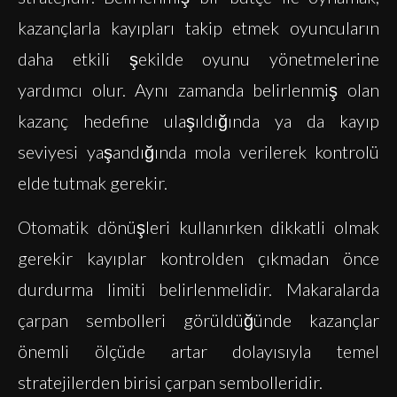
kazançlarla kayıpları takip etmek oyuncuların
daha etkili şekilde oyunu yönetmelerine
yardımcı olur. Aynı zamanda belirlenmiş olan
kazanç hedefine ulaşıldığında ya da kayıp
seviyesi yaşandığında mola verilerek kontrolü
elde tutmak gerekir.
Otomatik dönüşleri kullanırken dikkatli olmak
gerekir kayıplar kontrolden çıkmadan önce
durdurma limiti belirlenmelidir. Makaralarda
çarpan sembolleri görüldüğünde kazançlar
önemli ölçüde artar dolayısıyla temel
stratejilerden birisi çarpan sembolleridir.