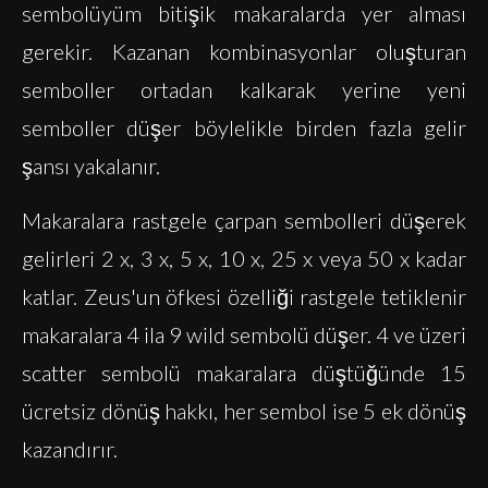
sembolüyüm bitişik makaralarda yer alması
gerekir. Kazanan kombinasyonlar oluşturan
semboller ortadan kalkarak yerine yeni
semboller düşer böylelikle birden fazla gelir
şansı yakalanır.
Makaralara rastgele çarpan sembolleri düşerek
gelirleri 2 x, 3 x, 5 x, 10 x, 25 x veya 50 x kadar
katlar. Zeus'un öfkesi özelliği rastgele tetiklenir
makaralara 4 ila 9 wild sembolü düşer. 4 ve üzeri
scatter sembolü makaralara düştüğünde 15
ücretsiz dönüş hakkı, her sembol ise 5 ek dönüş
kazandırır.