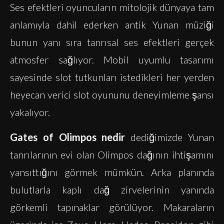
Ses efektleri oyuncuların mitolojik dünyaya tam
anlamıyla dahil ederken antik Yunan müziği
bunun yanı sıra tanrısal ses efektleri gerçek
atmosfer sağlıyor. Mobil uyumlu tasarımı
sayesinde slot tutkunları istedikleri her yerden
heyecan verici slot oyununu deneyimleme şansı
yakalıyor.
Gates of Olimpos nedir
dediğimizde Yunan
tanrılarının evi olan Olimpos dağının ihtişamını
yansıttığını görmek mümkün. Arka planında
bulutlarla kaplı dağ zirvelerinin yanında
görkemli tapınaklar görülüyor. Makaraların