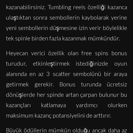
kazanabilirsiniz. Tumbling reels özelliği kazanca
ulaştıktan sonra sembollerin kaybolarak yerine
yeni sembollerin düşmesine izin verir böylelikle
tek spinle birden fazla kazanmak mümkündür.
Heyecan verici özellik olan free spins bonus
turudur, etkinleştirmek istediğinizde oyun
alanında en az 3 scatter sembolünü bir araya
getirmek gerekir. Bonus turunda ücretsiz
dönüşlerde her spinde artan çarpan bulunur bu
kazançları katlamaya yardımcı olurken
maksimum kazanç potansiyelini de arttırır.
Büyük ödüllerin mümkün olduğu ancak daha az