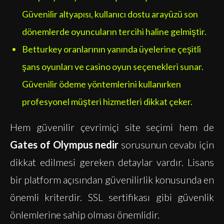
Güvenilir altyapısı, kullanıcı dostu arayüzü son
dönemlerde oyuncuların tercihi haline gelmiştir.
Betturkey oranlarının yanında üyelerine çeşitli
şans oyunları ve casino oyun seçenekleri sunar.
Güvenilir ödeme yöntemlerini kullanırken
profesyonel müşteri hizmetleri dikkat çeker.
Hem güvenilir çevrimiçi site seçimi hem de
Gates of Olympus nedir
sorusunun cevabı için
dikkat edilmesi gereken detaylar vardır. Lisans
bir platform açısından güvenilirlik konusunda en
önemli kriterdir. SSL sertifikası gibi güvenlik
önlemlerine sahip olması önemlidir.