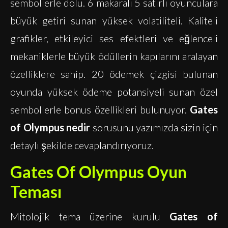
sembollerle dolu. 6 makaralı 5 satırlı oyunculara
büyük getiri sunan yüksek volatiliteli. Kaliteli
grafikler, etkileyici ses efektleri ve eğlenceli
mekaniklerle büyük ödüllerin kapılarını aralayan
özelliklere sahip. 20 ödemek çizgisi bulunan
oyunda yüksek ödeme potansiyeli sunan özel
sembollerle bonus özellikleri bulunuyor.
Gates
of Olympus nedir
sorusunu yazımızda sizin için
detaylı şekilde cevaplandırıyoruz.
Gates Of Olympus Oyun
Teması
Mitolojik tema üzerine kurulu
Gates of