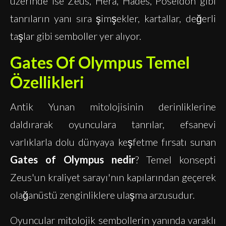
üzerinde ise Zeus, Hera, Hades, Poseidon gibi
tanrıların yanı sıra şimşekler, kartallar, değerli
taşlar gibi semboller yer alıyor.
Gates Of Olympus Temel
Özellikleri
Antik Yunan mitolojisinin derinliklerine
daldırarak oyunculara tanrılar, efsanevi
varlıklarla dolu dünyaya keşfetme fırsatı sunan
Gates of Olympus nedir
? Temel konsepti
Zeus'un kraliyet sarayı'nın kapılarından geçerek
olağanüstü zenginliklere ulaşma arzusudur.
Oyuncular mitolojik sembollerin yanında varaklı