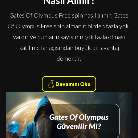
Nasıl Alınır?
Gates Of Olympus Free spin nasıl alınır: Gates
Of Olympus Free spin almanın birden fazla yolu
vardır ve bunların sayısının çok fazla olması
katılımcılar açısından büyük bir avantaj
demektir.
Devamını Oku
Gates Of Olympus
Güvenilir Mi?