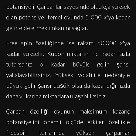
potansiyeli. Çarpanlar sayesinde oldukça yüksek
olan potansiyel temel oyunda 5 000 x'ya kadar
gelir elde etmek imkanını sağlar.
Free spin özelliğinde ise rakam 50.000 x'ya
kadar yükselir. Kupon miktarını ne kadar fazla
tutarsanız o kadar büyük gelir şansı
yakalayabilirsiniz. Yüksek volatilite nedeniyle
büyük gelir şansı düşük olsa da kazandığınızda
daha yukarıda miktarlara ulaşabilirsiniz.
Çarpan özelliği oyunun maksimum kazanç
potansiyelini önemli ölçüde etkiler özellikle
freespin turlarında yüksek çarpanlar