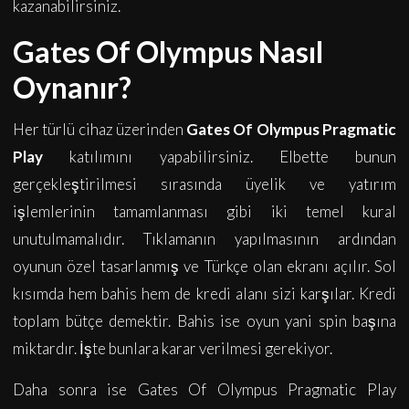
kazanabilirsiniz.
Gates Of Olympus Nasıl
Oynanır?
Her türlü cihaz üzerinden
Gates Of Olympus Pragmatic
Play
katılımını yapabilirsiniz. Elbette bunun
gerçekleştirilmesi sırasında üyelik ve yatırım
işlemlerinin tamamlanması gibi iki temel kural
unutulmamalıdır. Tıklamanın yapılmasının ardından
oyunun özel tasarlanmış ve Türkçe olan ekranı açılır. Sol
kısımda hem bahis hem de kredi alanı sizi karşılar. Kredi
toplam bütçe demektir. Bahis ise oyun yani spin başına
miktardır. İşte bunlara karar verilmesi gerekiyor.
Daha sonra ise Gates Of Olympus Pragmatic Play