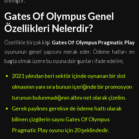
bilmiştir.
Gates Of Olympus Genel
Özellikleri Nelerdir?
Özellikle birçok kişi
Gates Of Olympus Pragmatic Play
oyununun genel yapısını merak eder. Ödeme hatları en
başta olmak üzere bu oyuna dair şunları ifade edelim;
2021 yılından beri sektör içinde oynanan bir slot
olmasının yanı sıra bunun içeriğinde bir promosyon
turunun bulunmadığının altını net olarak çizelim.
Gerek paylines gerekse de ödeme hattı olarak
bilinen çizgilerin sayısı Gates Of Olympus
Pragmatic Play oyunu için 20 şeklindedir.