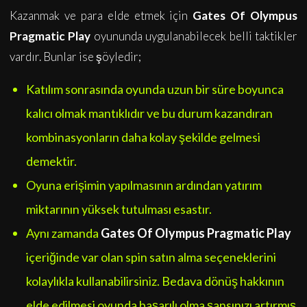
Kazanmak ve para elde etmek için
Gates Of Olympus
Pragmatic Play
oyununda uygulanabilecek belli taktikler
vardır. Bunlar ise şöyledir;
Katılım sonrasında oyunda uzun bir süre boyunca
kalıcı olmak mantıklıdır ve bu durum kazandıran
kombinasyonların daha kolay şekilde gelmesi
demektir.
Oyuna erişimin yapılmasının ardından yatırım
miktarının yüksek tutulması esastır.
Aynı zamanda
Gates Of Olympus Pragmatic Play
içeriğinde var olan spin satın alma seçeneklerini
kolaylıkla kullanabilirsiniz. Bedava dönüş hakkının
elde edilmesi oyunda başarılı olma şansınızı artırmış