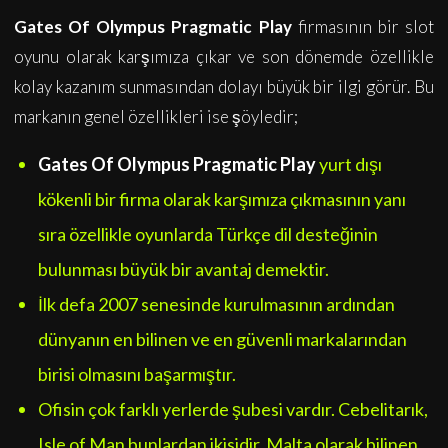
Gates Of Olympus Pragmatic Play
firmasının bir slot
oyunu olarak karşımıza çıkar ve son dönemde özellikle
kolay kazanım sunmasından dolayı büyük bir ilgi görür. Bu
markanın genel özellikleri ise şöyledir;
Gates Of Olympus Pragmatic Play
yurt dışı
kökenli bir firma olarak karşımıza çıkmasının yanı
sıra özellikle oyunlarda Türkçe dil desteğinin
bulunması büyük bir avantaj demektir.
İlk defa 2007 senesinde kurulmasının ardından
dünyanın en bilinen ve en güvenli markalarından
birisi olmasını başarmıştır.
Ofisin çok farklı yerlerde şubesi vardır. Cebelitarık,
Isle of Man bunlardan ikisidir. Malta olarak bilinen