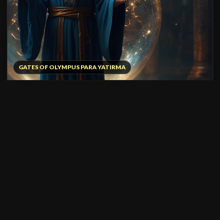
GATES OF OLYMPUS PARA YATIRMA
27.10.2024
Gates Of Olympus Para Yatırma
Gates Of Olympus para yatırma yaparken hangi siteler
güvenilir ve hangi sitelerde yatırdığınız parayı daha iyi
kazanca çevirme fırsatınız olacak gibi tüm detaylar
burada incelenecektir.
Devamını Oku