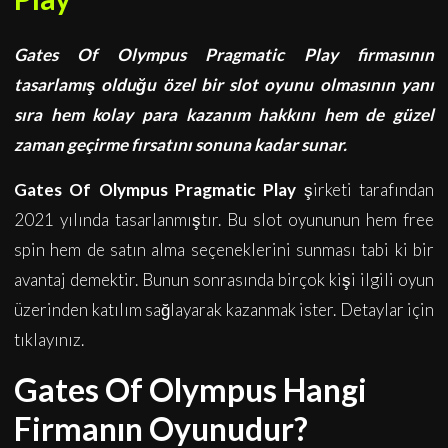
Gates Of Olympus Pragmatic Play firmasının
tasarlamış olduğu özel bir slot oyunu olmasının yanı
sıra hem kolay para kazanım hakkını hem de güzel
zaman geçirme fırsatını sonuna kadar sunar.
Gates Of Olympus Pragmatic Play
şirketi tarafından
2021 yılında tasarlanmıştır. Bu slot oyununun hem free
spin hem de satın alma seçeneklerini sunması tabi ki bir
avantaj demektir. Bunun sonrasında birçok kişi ilgili oyun
üzerinden katılım sağlayarak kazanmak ister. Detaylar için
tıklayınız.
Gates Of Olympus Hangi
Firmanın Oyunudur?