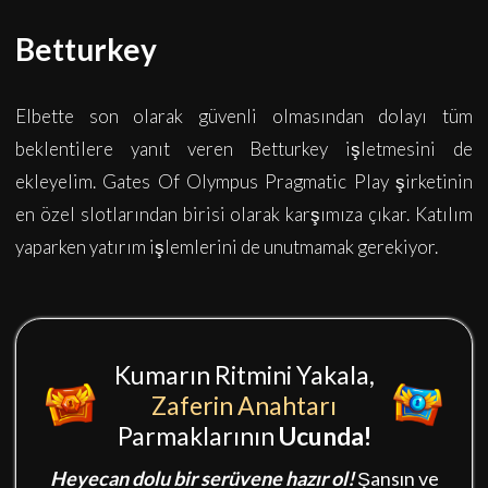
Betturkey
Elbette son olarak güvenli olmasından dolayı tüm
beklentilere yanıt veren Betturkey işletmesini de
ekleyelim. Gates Of Olympus Pragmatic Play şirketinin
en özel slotlarından birisi olarak karşımıza çıkar. Katılım
yaparken yatırım işlemlerini de unutmamak gerekiyor.
Kumarın Ritmini Yakala,
Zaferin Anahtarı
Parmaklarının
Ucunda!
Heyecan dolu bir serüvene hazır ol!
Şansın ve