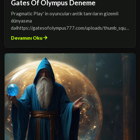
Gates Of Olympus Deneme
Pragmatic Play' in oyuncuları antik tanrıların gizemli
dünyasına
dalhttps://gatesofolympus777.com/uploads/thumb_squa
re_1730051831.jpgdıran slot oyunu Gates of Olympus
Devamını Oku
deneme fırsatına sahipsiniz. Antik Yunan mitolojisinin
büyülü dünyasına kapı aralayan oyun tanrılar, tanrıçalar
ve efsanevi yaratık figürleri ile dolu.