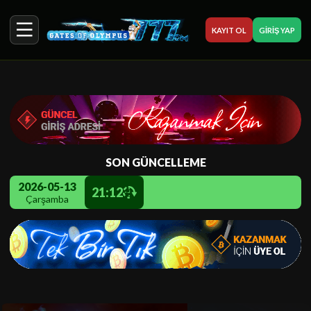
KAYIT OL
GIRIŞ YAP
SON GÜNCELLEME
2026-05-13
21:12
Çarşamba