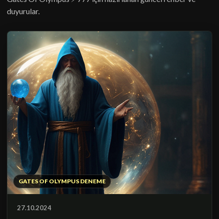
duyurular.
GATES OF OLYMPUS DENEME
27.10.2024