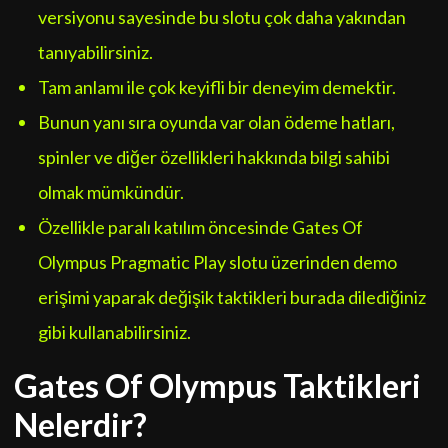
versiyonu sayesinde bu slotu çok daha yakından
tanıyabilirsiniz.
Tam anlamı ile çok keyifli bir deneyim demektir.
Bunun yanı sıra oyunda var olan ödeme hatları,
spinler ve diğer özellikleri hakkında bilgi sahibi
olmak mümkündür.
Özellikle paralı katılım öncesinde Gates Of
Olympus Pragmatic Play slotu üzerinden demo
erişimi yaparak değişik taktikleri burada dilediğiniz
gibi kullanabilirsiniz.
Gates Of Olympus Taktikleri
Nelerdir?