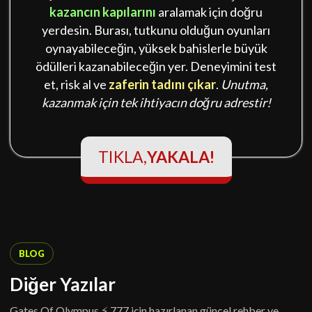
kazancın kapılarını
aralamak için doğru
yerdesin. Burası, tutkunu olduğun oyunları
oynayabileceğin, yüksek bahislerle büyük
ödülleri kazanabileceğin yer. Deneyimini test
et, risk al ve
zaferin tadını çıkar
.
Unutma,
kazanmak için tek ihtiyacın doğru adrestir!
TIKLA,
YAKALA!
BLOG
Diğer Yazılar
Gates Of Olympus ⚡ 777 için hazırlanan güncel rehber ve