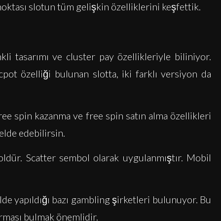
oktası slotun tüm gelişkin özelliklerini keşfettik.
li tasarımı ve cluster pay özellikleriyle biliniyor.
pot özelliği bulunan slotta, iki farklı versiyon da
e spin kazanma ve free spin satın alma özellikleri
elde edebilirsin.
oldür. Scatter sembol olarak uygulanmıştır. Mobil
lde yapıldığı bazı gambling şirketleri bulunuyor. Bu
irması bulmak önemlidir.