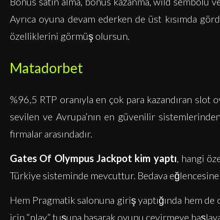
Bonus satın alma, bonus kazanma, wild sembolü veya
Ayrıca oyuna devam ederken de üst kısımda gördü
özelliklerini görmüş olursun.
Matadorbet
%96,5 RTP oranıyla en çok para kazandıran slot o
sevilen ve Avrupa’nın en güvenilir sistemlerinden
firmalar arasındadır.
Gates Of Olympus Jackpot kim yaptı
, hangi öz
Türkiye sisteminde mevcuttur. Bedava eğlencesine 
Hem Pragmatik salonuna giriş yaptığında hem de o
için “play” tuşuna basarak oyunu çevirmeye başlaya