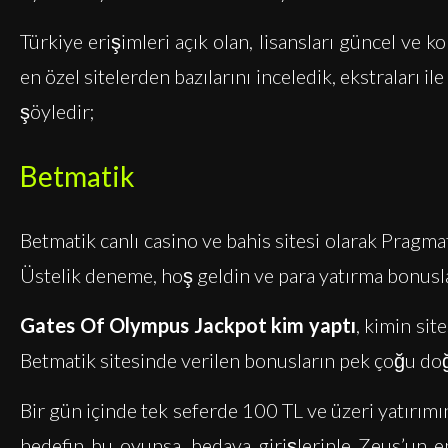
Türkiye erişimleri açık olan, lisansları güncel ve 
en özel sitelerden bazılarını inceledik, ekstraları 
şöyledir;
Betmatik
Betmatik canlı casino ve bahis sitesi olarak Pragmat
Üstelik deneme, hoş geldin ve para yatırma bonusla
Gates Of Olympus Jackpot kim yaptı
, kimin sit
Betmatik sitesinde verilen bonusların pek çoğu d
Bir gün içinde tek seferde 100 TL ve üzeri yatırımı
hedefin bu oyunsa, bedava girişlerinle Zeus’un 