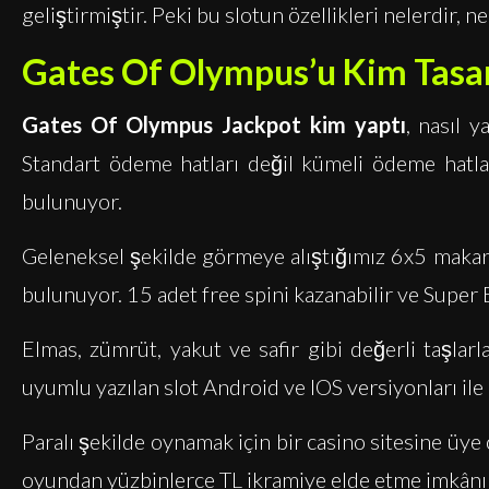
geliştirmiştir. Peki bu slotun özellikleri nelerdir, 
Gates Of Olympus’u Kim Tasar
Gates Of Olympus Jackpot kim yaptı
, nasıl y
Standart ödeme hatları değil kümeli ödeme hatları 
bulunuyor.
Geleneksel şekilde görmeye alıştığımız 6x5 makara
bulunuyor. 15 adet free spini kazanabilir ve Super B 
Elmas, zümrüt, yakut ve safir gibi değerli taşla
uyumlu yazılan slot Android ve IOS versiyonları il
Paralı şekilde oynamak için bir casino sitesine üye
oyundan yüzbinlerce TL ikramiye elde etme imkânı o