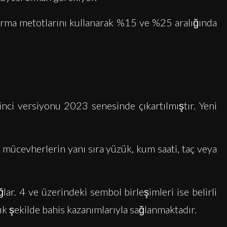
tırma metotlarını kullanarak %15 ve %25 aralığında
nci versiyonu 2023 senesinde çıkartılmıştır. Yeni
mücevherlerin yanı sıra yüzük, kum saati, taç veya
r. 4 ve üzerindeki sembol birleşimleri ise belirli
k şekilde bahis kazanımlarıyla sağlanmaktadır.