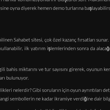
cesine oyna diyerek hemen demo turlarına başlayabilirs
inen Sahabet sitesi, çok özel kazanç fırsatları sunar.
kullanabilir, ilk yatırım işlemlerinden sonra da alac
gili bahis miktarını ve tur sayısını girerek, oyunun k
ları bulunuyor.
ikleri nelerdir? Gibi soruların için oyun ayrıntıları det
ngi sembollerin ne kadar ikramiye verdiğine dair bilgi