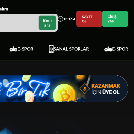
alım
KAYIT
GIRIŞ
13:16:40
Beni
OL
YAP
ara
E-SPOR
SANAL SPORLAR
E-SPOR