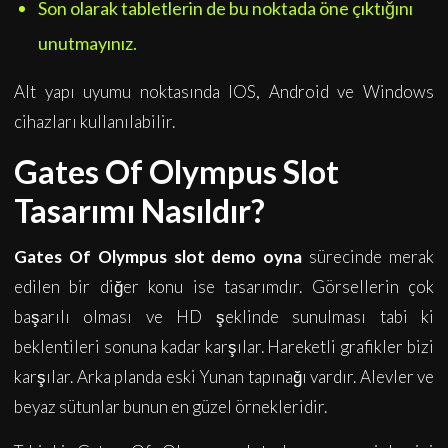
Son olarak tabletlerin de bu noktada öne çıktığını
unutmayınız.
Alt yapı uyumu noktasında IOS, Android ve Windows
cihazları kullanılabilir.
Gates Of Olympus Slot
Tasarımı Nasıldır?
Gates Of Olympus slot demo oyna
sürecinde merak
edilen bir diğer konu ise tasarımdır. Görsellerin çok
başarılı olması ve HD şeklinde sunulması tabi ki
beklentileri sonuna kadar karşılar. Hareketli grafikler bizi
karşılar. Arka planda eski Yunan tapınağı vardır. Alevler ve
beyaz sütunlar bunun en güzel örnekleridir.