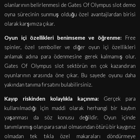
olanlarının belirlenmesi de Gates Of Olympus slot demo
oyna sürecinin sunmuş olduğu özel avantajlardan birisi
olarak karşımıza çıkar.
Oyun içi özellikleri benimseme ve öğrenme:
Free
spinler, özel semboller ve diğer oyun içi özellikleri
anlamak adına para ödenmesine gerek kalmamış olur.
Gates Of Olympus slot sektörün en çok kazandıran
oyunlarının arasında öne çıkar. Bu sayede oyunu daha
yakından tanıma fırsatını bulabilirsiniz.
Kayıp riskinden kolaylıkla kaçınma:
Gerçek para
kullanılmadığı için maddi olarak herhangi bir kaybın
yaşanması da söz konusu değildir. Oyun içinde
tanımlanmış olan para sanal olmasından ötürü bir kaygınız
olmadan tek tıkla özel makaraları döndürmeye