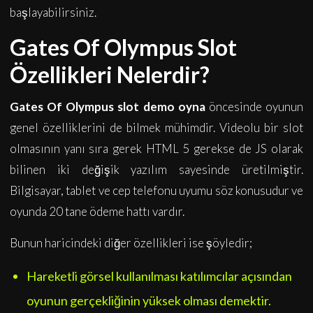
başlayabilirsiniz.
Gates Of Olympus Slot
Özellikleri Nelerdir?
Gates Of Olympus slot demo oyna
öncesinde oyunun
genel özelliklerini de bilmek mühimdir. Videolu bir slot
olmasının yanı sıra gerek HTML 5 gerekse de JS olarak
bilinen iki değişik yazılım sayesinde üretilmiştir.
Bilgisayar, tablet ve cep telefonu uyumu söz konusudur ve
oyunda 20 tane ödeme hattı vardır.
Bunun haricindeki diğer özellikleri ise şöyledir;
Hareketli görsel kullanılması katılımcılar açısından
oyunun gerçekliğinin yüksek olması demektir.