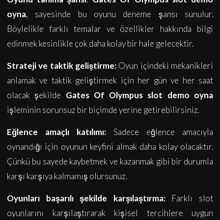
oyna
, sayesinde bu oyunu deneme şansı sunulur.
Böylelikle farklı temalar ve özellikler hakkında bilgi
edinmek kesinlikle çok daha kolay bir hale gelecektir.
Strateji ve taktik geliştirme:
Oyun içindeki mekanikleri
anlamak ve taktik geliştirmek için her gün ve her saat
olacak şekilde
Gates Of Olympus slot demo oyna
işleminin sorunsuz bir biçimde yerine getirebilirsiniz.
Eğlence amaçlı katılımı:
Sadece eğlence amacıyla
oynandığı için oyunun keyfini almak daha kolay olacaktır.
Çünkü bu sayede kaybetmek ve kazanmak gibi bir durumla
karşı karşıya kalmamış olursunuz.
Oyunları başarılı şekilde karşılaştırma:
Farklı slot
oyunlarını karşılaştırarak kişisel tercihlere uygun