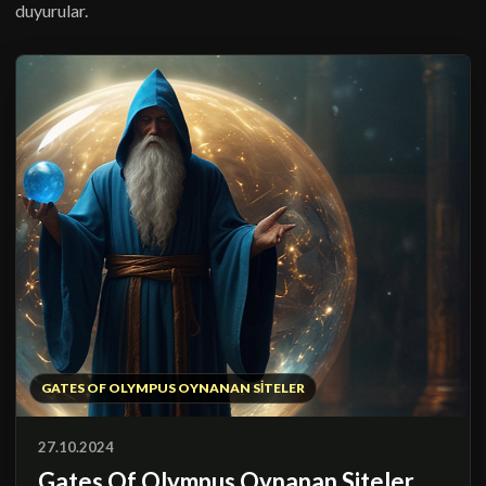
duyurular.
GATES OF OLYMPUS OYNANAN SITELER
27.10.2024
Gates Of Olympus Oynanan Siteler