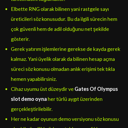
Elbette RNG olarak bilinen yani rastgele sayı
üreticileri söz konusudur. Bu da ilgili sürecin hem
çok güvenli hem de adil olduğunu net şekilde
gösterir.
Gerek yatırım işlemlerine gerekse de kayda gerek
kalmaz. Yani üyelik olarak da bilinen hesap açma
süreci söz konusu olmadan anlık erişimi tek tıkla
hemen yapabilirsiniz.
Cihaz uyumu üst düzeydir ve
Gates Of Olympus
slot demo oyna
her türlü aygıt üzerinden
gerçekleştirilebilir.
Her ne kadar oyunun demo versiyonu söz konusu