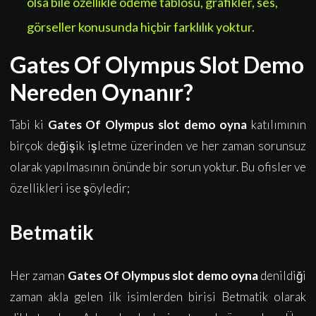
olsa bile özellikle ödeme tablosu, grafikler, ses,
görseller konusunda hiçbir farklılık yoktur.
Gates Of Olympus Slot Demo
Nereden Oynanır?
Tabi ki
Gates Of Olympus slot demo oyna
katılımının
birçok değişik işletme üzerinden ve her zaman sorunsuz
olarak yapılmasının önünde bir sorun yoktur. Bu ofisler ve
özellikleri ise şöyledir;
Betmatik
Her zaman
Gates Of Olympus slot demo oyna
denildiği
zaman akla gelen ilk isimlerden birisi Betmatik olarak