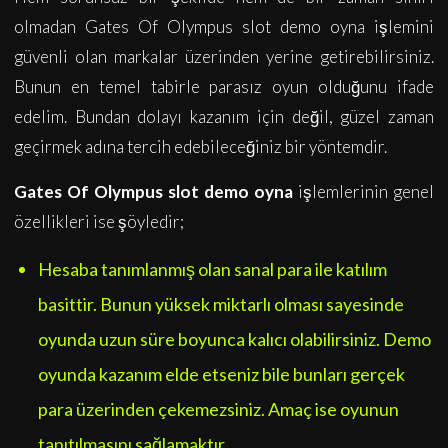
olmadan Gates Of Olympus slot demo oyna işlemini
güvenli olan markalar üzerinden yerine getirebilirsiniz.
Bunun en temel tabirle parasız oyun olduğunu ifade
edelim. Bundan dolayı kazanım için değil, güzel zaman
geçirmek adına tercih edebileceğiniz bir yöntemdir.
Gates Of Olympus slot demo oyna
işlemlerinin genel
özellikleri ise şöyledir;
Hesaba tanımlanmış olan sanal para ile katılım
basittir. Bunun yüksek miktarlı olması sayesinde
oyunda uzun süre boyunca kalıcı olabilirsiniz. Demo
oyunda kazanım elde etseniz bile bunları gerçek
para üzerinden çekemezsiniz. Amaç ise oyunun
tanıtılmasını sağlamaktır.