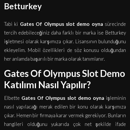
Betturkey
Tabi ki
Gates Of Olympus slot demo oyna
sürecinde
tercih edebileceğiniz daha farklı bir marka ise Betturkey
işletmesi olarak karşımıza çıkar. Lisansının bulunduğunu
ekleyelim. Mobil özellikleri de söz konusu olduğundan
her anlamda başarılı bir marka olarak tanımlanır.
Gates Of Olympus Slot Demo
Katılımı Nasıl Yapılır?
Elbette
Gates Of Olympus slot demo oyna
işleminin
nasıl yapılacağı merak edilen bir konu olarak karşımıza
çıkar. Hemen bir firmaya karar vermek gerekiyor. Bunların
hangileri olduğunu yukarıda çok net şekilde ifade