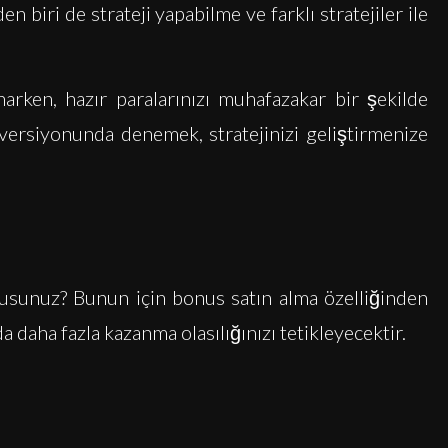
biri de strateji yapabilme ve farklı stratejiler ile
arken, hazır paralarınızı muhafazakar bir şekilde
versiyonunda denemek, stratejinizi geliştirmenize
 musunuz? Bunun için bonus satın alma özelliğinden
a daha fazla kazanma olasılığınızı tetikleyecektir.