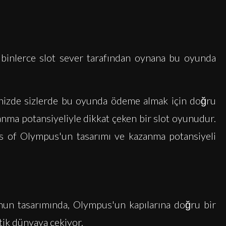
 binlerce slot sever tarafından oynana bu oyunda
ğinizde sizlerde bu oyunda ödeme almak için doğru
anma potansiyeliyle dikkat çeken bir slot oyunudur.
es of Olympus'un tasarımı ve kazanma potansiyeli
nun tasarımında, Olympus'un kapılarına doğru bir
ntik dünyaya çekiyor.