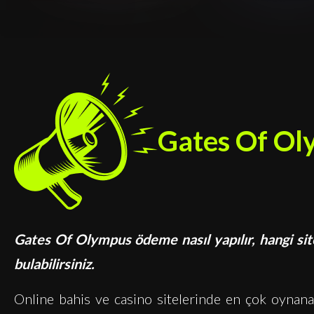
Gates Of Ol
Gates Of Olympus ödeme nasıl yapılır, hangi sit
bulabilirsiniz.
Online bahis ve casino sitelerinde en çok oynan