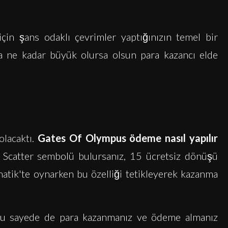
çin şans odaklı çevrimler yaptığınızın temel bir
da ne kadar büyük olursa olsun para kazancı elde
olacaktı.
Gates Of Olympus ödeme nasıl yapılır
a Scatter sembolü bulursanız, 15 ücretsiz dönüşü
matik'te oynarken bu özelliği tetikleyerek kazanma
 Bu sayede de para kazanmanız ve ödeme almanız