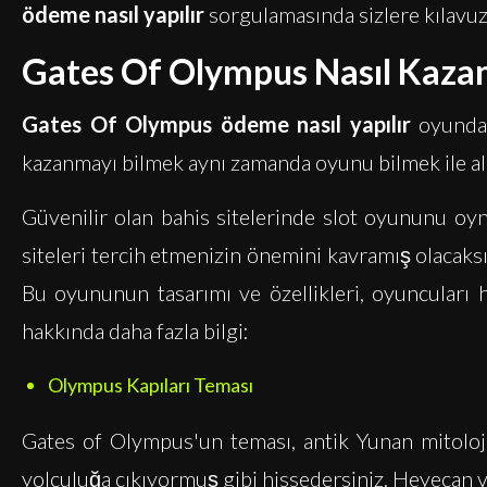
ödeme nasıl yapılır
sorgulamasında sizlere kılavuzl
Gates Of Olympus Nasıl Kazan
Gates Of Olympus ödeme nasıl yapılır
oyunda
kazanmayı bilmek aynı zamanda oyunu bilmek ile ala
Güvenilir olan bahis sitelerinde slot oyununu oy
siteleri tercih etmenizin önemini kavramış olacaks
Bu oyununun tasarımı ve özellikleri, oyuncuları
hakkında daha fazla bilgi:
Olympus Kapıları Teması
Gates of Olympus'un teması, antik Yunan mitoloj
yolculuğa çıkıyormuş gibi hissedersiniz. Heyecan ver