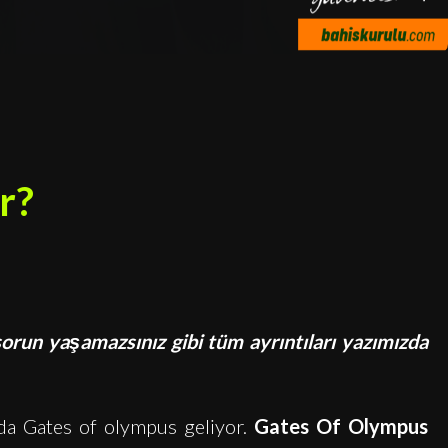
r?
orun yaşamazsınız gibi tüm ayrıntıları yazımızda
nda Gates of olympus geliyor.
Gates Of Olympus