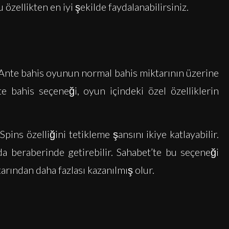
özellikten en iyi şekilde faydalanabilirsiniz.
 Ante bahis oyunun normal bahis miktarının üzerine
te bahis seçeneği, oyun içindeki özel özelliklerin
ins özelliğini tetikleme şansını ikiye katlayabilir.
a beraberinde getirebilir. Sahabet’te bu seçeneği
arından daha fazlası kazanılmış olur.