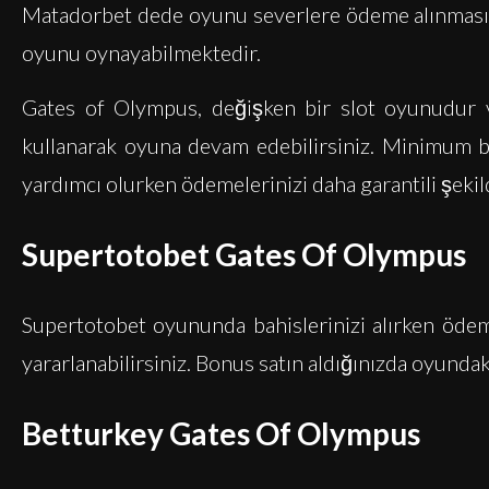
Matadorbet dede oyunu severlere ödeme alınması için
oyunu oynayabilmektedir.
Gates of Olympus, değişken bir slot oyunudur ve 
kullanarak oyuna devam edebilirsiniz. Minimum ba
yardımcı olurken ödemelerinizi daha garantili şekild
Supertotobet Gates Of Olympus
Supertotobet oyununda bahislerinizi alırken ödeme
yararlanabilirsiniz. Bonus satın aldığınızda oyundaki
Betturkey Gates Of Olympus