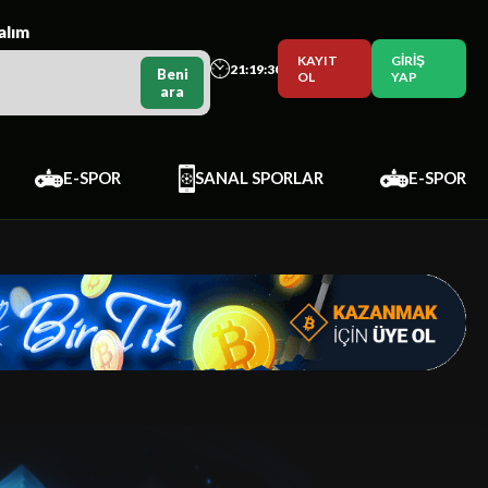
alım
KAYIT
GIRIŞ
21:19:30
Beni
OL
YAP
ara
E-SPOR
SANAL SPORLAR
E-SPOR